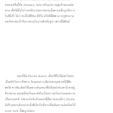
คอลเลคชั่นนี้คือ Dynamic ของภาพในแง่ความสูงต่ำของแต่ละ
พาน เพื่อให้มั่นใจว่าองค์ประกอบภาพรวมเมื่อพานหลักถูกจัดวาง
ในพิธีเช้า ไม่ว่าจะเป็นพิธีไทย พิธีจีน หรือพิธีอิสลาม จะดูสวยงาม
และโดดเด่นเข้ากับภาพรวมในงานสำหรับคู่บ่าวสาวที่มีสไตล์
ขณะที่ทีม Florist master เลือกใช้ใบไม้และใบตอง
เป็นหลักในการจัดพาน โดยแทนการเลือกดอกกุหลาบที่มีสีสัน
สดใส ทางทีมเลือกใช้กุหลาบหินแทนเพื่อให้จุดนำสายตายังคงอยู่
ที่ภาพรวม และสะท้อนกับแนวคิดในเรื่องความเรียบง่ายและความ
เป็นธรรมชาติ ก่อนจะประดับด้วยดอกไม้สีขาวดอกเล็กๆ ประเภท
ยิปซี กุหลาบหินขนาดเล็กสีเขียวใกล้ขาวเพื่อเติมความอ่อนโยนให้
total look นี้สมบูรณ์แบบ