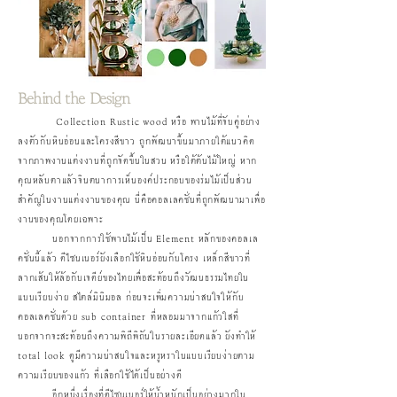
Behind the Design
Collection Rustic wood หรือ พานไม้ที่จับคู่อย่าง
ลงตัวกับหินอ่อนและโครงสีขาว ถูกพัฒนาขึ้นมาภายใต้แนวคิด
จากภาพงานแต่งงานที่ถูกจัดขึ้นในสวน หรือใต้ต้นไม้ใหญ่ หาก
คุณหลับตาแล้วจินตนาการเห็นองค์ประกอบของร่มไม้เป็นส่วน
สำคัญในงานแต่งงานของคุณ นี่คือคอลเลคชั่นที่ถูกพัฒนามาเพื่อ
งานของคุณโดยเฉพาะ
นอกจากการใช้พานไม้เป็น Element หลักของคอลเล
คชั่นนี้แล้ว ดีไซนเนอร์ยังเลือกใช้หินอ่อนกับโครง เหล็กสีขาวที่
ลากเส้นให้ล้อกับเจดีย์ของไทยเพื่อสะท้อนถึงวัฒนธรรมไทยใน
แบบเรียบง่าย สไตล์มินิมอล ก่อนจะเพิ่มความน่าสนใจให้กับ
คอลเลคชั่นด้วย sub container ที่หลอมมาจากแก้วใสที่
นอกจากจะสะท้อนถึงความพิถีพิถันในรายละเอียดแล้ว ยังทำให้
total look ดูมีความน่าสนใจและหรูหราในแบบเรียบง่ายตาม
ความเรียบของแก้ว ที่เลือกใช้ได้เป็นอย่างดี
อีกหนึ่งเรื่องที่ดีไซนเนอร์ให้น้ำหนักเป็นอย่างมากใน