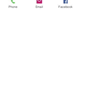
Phone
Email
Facebook
Dreamista Studio พานขันหมาก ให้เช่า
พิธีจีน
l
พิธีไทย-จีน
l
พิธีไทย
l
พิธีอิสลาม
Follow
Contact